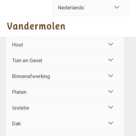
Spring
Nederlands
naar
de
inhoud
Hout
Tuin en Gevel
Binnenafwerking
Platen
Isolatie
Dak