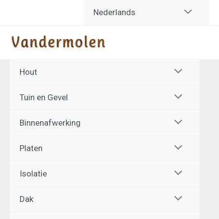
Spring
Nederlands
naar
de
inhoud
Hout
Tuin en Gevel
Binnenafwerking
Platen
Isolatie
Dak