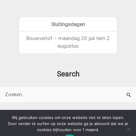
Sluitingsdagen
Bouwverlof – maandag 20 juli tem 2
augustus
Search
Zoeken
naar:
Wij gebruiken cookies om onze website vlot te laten lopen.
Copyright © 2026 Vandermolen | aangedreven door
Astra
Door verder te surfen op onze website ga je akkoord dat we je
WordPress thema
cookies bijhouden voor 1 maand.