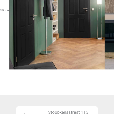
ls u uw
Stoopkensstraat 113