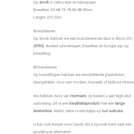
Op
stock
in celrooster en tubespaan:
Breedtes: 63-68-73-78-83-88-93cm
Lengte: 201,5cm
Branddeuren
Op stock hebben we een brandwerende deur in 83cm 201
(
Rf30)
. Andere uitvoeringen, breedtes en hoogte zijn op
bestelling.
Binnendeuren
Op bestellingen hebben we verschillende plaatsklare
deurgehelen. Voor een modern, klassiek of tijdloos interieu
We hebben deze van
Hormann
, zij bieden u een high-end
oplossing. Dit is een
kwaliteitsproduct
met een
lange
levensduur
. Neem zeker is een kijkje op
hun website
.
U kan ook kiezen voor Cando als u opzoek bent naar een
goedkoper alternatief.