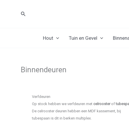
Spring
naar
Zoeken
de
inhoud
Hout
Tuin en Gevel
Binnen
Binnendeuren
Verfdeuren
Op stock hebben we verfdeuren met
celrooster
of
tubesp
De celrooster deuren hebben een MDF kassement, bij
tubespaan is dit in berken multiplex.