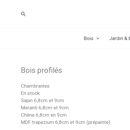
Skip
to
Search
content
Bois
Jardin &
Bois profilés
Chambranles
En stock:
Sapin 6,8cm et 9cm
Meranti 6,8cm et 9cm
Chêne 6,8cm en 9cm
MDF trapezium 6,8cm et 9cm (prépainte)