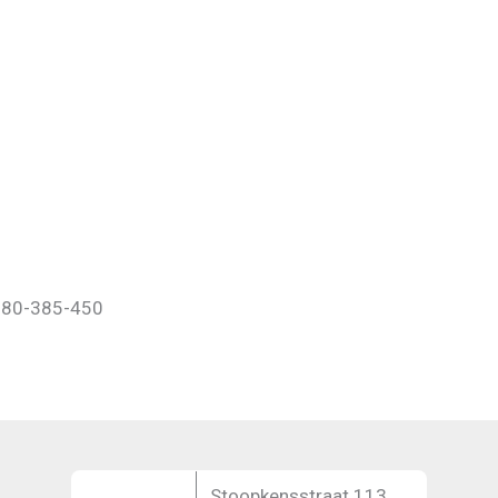
=380-385-450
Stoopkensstraat 113